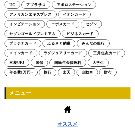
UC
アブラサス
アポロステーション
アメリカンエキスプレス
イオンカード
インビテーション
エポスカード
セゾン
セゾンゴールドプレミアム
ビジネスカード
プラチナカード
ふるさと納税
みんなの銀行
メインカード
ラグジュアリーカード
三井住友カード
三菱UFJ
国保
国民年金保険料
大学生
年会費1万円~
旅行
楽天
自動車
財布
メニュー
オススメ