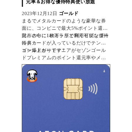
元率＆お得な優待特典使い放題
2023年12月12日
ゴールド
まるでメタルカードのような豪華な券
面に、コンビニで最大5%ポイント還
元。さらに140万ヶ所で利用可能な優待
財布の中に1枚キラリと輝くセゾンゴー
特典！
ルドカードが入っているだけでテンシ
ョン爆上がりです！
ゴールドカードマニアがセゾンゴール
ドプレミアムのポイント還元率やメリ
ット・デメリットをたっぷり解説しま
す。