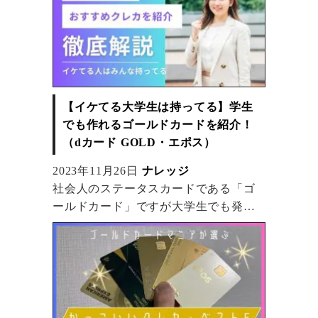
なお、利用限度額は人によって異なっ
てきますのであくまで参考程度の情報
としてください。
ゴールドカードの利用限度額が気にな
る！JCBカードやエポスカードなど、人
気のゴールドカード6枚を限度額が高い
【イケてる大学生は持ってる】学生
順に公開。
でも作れるゴールドカードを紹介！
高級なサービスを提供するカードの利
（dカード GOLD・エポス）
用上限を比較。
2023年11月26日
ナレッジ
社会人のステータスカードである「ゴ
ールドカード」ですが大学生でも発行
できるゴールドカードも存在します！
この記事では学生の間はお得に利用で
きる一般のクレジットカード・大学生
でも発行できるゴールドカードを詳し
く解説します！
ぜひ最後までお付き合いください。