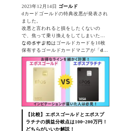
2023年12月14日
ゴールド
dカードゴールドの特典改悪が発表され
ました。
改悪と言われると損をしたくないの
で、焦って乗り換えをしてしまいたく
なりますよね。
このページではゴールドカードを10枚
保有するゴールドカードマニアが「
dカ
ードゴールドから乗り換えするべき人
の条件
」「
乗り換え先のおすすめカー
ドとdカードゴールドの比較
」について
解説しています。
【比較】エポスゴールドとエポスプ
ラチナの損益分岐点は100~200万円！
どちらがいいか解説！