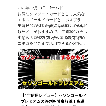
2023年12月13日
ゴールド
お得なクレジットカードとして人気な
エポスゴールドカードとエポスプラチ
ナカードの損益分岐点を比較してみま
年間100万円程度なら「エポスゴールド
した。
カード」がおすすめで、年間300万円以
上なら「エポスプラチナ」がおすすめ
年間200万円の利用ならエポスプラチナ
です。
の優待をどこまで活用できるか次第で
す。
【1年使用レビュー】セゾンゴールド
プレミアムの評判を徹底解説！高還