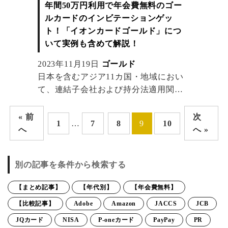
年間50万円利用で年会費無料のゴー
ルカードのインビテーションゲッ
ト！「イオンカードゴールド」につ
いて実例も含めて解説！
2023年11月19日
ゴールド
日本を含むアジア11カ国・地域におい
て、連結子会社および持分法適用関連
会社で構成される小売業発の総合金融
グループです。イオンフィナンシャル
« 前
次
1
…
7
8
9
10
サービス株式会社が発行する「イオン
へ
へ »
ゴールドカード」について詳しく解
説！毎月約4万円利用するだけでゴール
別の記事を条件から検索する
ドカードがゲットできる？どうやって
発行すればいい？どれくらいお得な
【まとめ記事】
【年代別】
【年会費無料】
の？など発行前に気になるポイントを
詳しく解説！
【比較記事】
Adobe
Amazon
JACCS
JCB
JQカード
NISA
P-oneカード
PayPay
PR