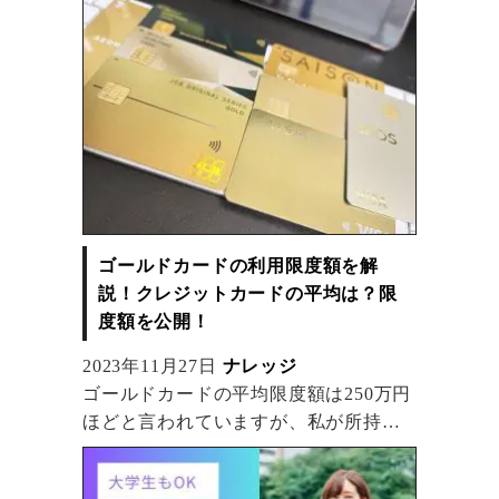
カードが発行できます。
年間50万円の利用で完全招待制のイオ
ンゴールドカードへのインビテーショ
ンが届きます。
空港のラウンジが無料で利用できるほ
か、イオン系列の店舗でゴールドカー
ド会員限定のキャンペーンも不定期に
開催されています。
ゴールドカードの利用限度額を解
説！クレジットカードの平均は？限
度額を公開！
2023年11月27日
ナレッジ
ゴールドカードの平均限度額は250万円
ほどと言われていますが、私が所持し
ているゴールドカード6枚の実際の限度
額を紹介します！