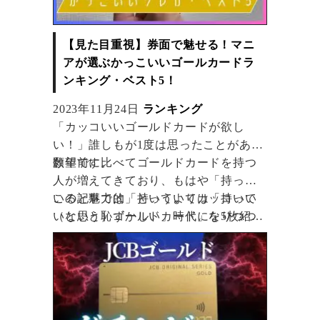
【見た目重視】券面で魅せる！マニ
アが選ぶかっこいいゴールカードラ
ンキング・ベスト5！
2023年11月24日
ランキング
「カッコいいゴールドカードが欲し
い！」誰しもが1度は思ったことがある
願望です。
数年前に比べてゴールドカードを持つ
人が増えてきており、もはや「持って
いると魅力的」というよりは「持って
この記事では「持っていてカッコいい
いないと恥ずかしい」時代になりつつ
（と思う）ゴールドカード」を5枚紹介
あります。
します！