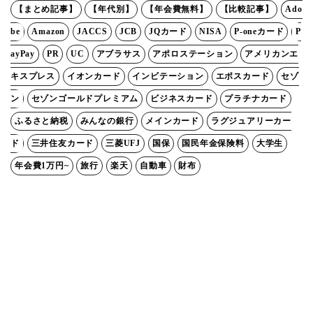
【まとめ記事】
【年代別】
【年会費無料】
【比較記事】
Ado
be
Amazon
JACCS
JCB
JQカード
NISA
P-oneカード
P
ayPay
PR
UC
アブラサス
アポロステーション
アメリカンエ
キスプレス
イオンカード
インビテーション
エポスカード
セゾ
ン
セゾンゴールドプレミアム
ビジネスカード
プラチナカード
ふるさと納税
みんなの銀行
メインカード
ラグジュアリーカー
ド
三井住友カード
三菱UFJ
国保
国民年金保険料
大学生
年会費1万円~
旅行
楽天
自動車
財布