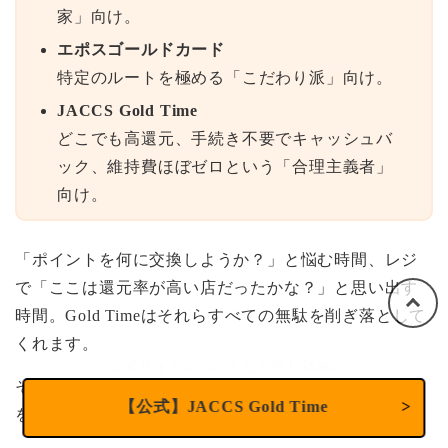
家」向け。
エポスゴールドカード
特定のルートを極める「こだわり派」向け。
JACCS Gold Time
どこでも高還元、手続き不要でキャッシュバ
ック、維持費ほぼゼロという「合理主義者」
向け。
「ポイントを何に交換しようか？」と悩む時間、レジ
で「ここは還元率が高い店だったかな？」と思い出す
時間。Gold Timeはそれらすべての無駄を削ぎ落として
くれます。
\公式サイトからかんたん申し込み♪/
その名の通り、あなたに「黄金の時間（Gold Time）」
【公式】JACCS Gold Time
を。