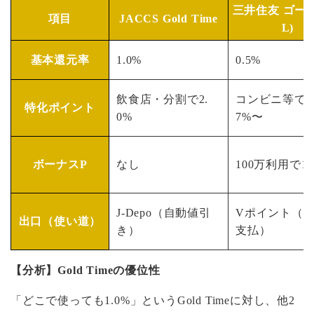
三井住友 ゴール
項目
JACCS Gold Time
L)
基本還元率
1.0%
0.5%
飲食店・分割で2.
コンビニ等で
特化ポイント
0%
7%〜
ボーナスP
なし
100万利用で1
J-Depo（自動値引
Vポイント（
出口（使い道）
き）
支払）
【分析】Gold Timeの優位性
「どこで使っても1.0%」というGold Timeに対し、他2