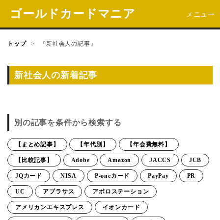
ゴールドカードマニア
メニュー
トップ
>
『新社会人の記事』
新社会人の新着記事
別の記事を条件から検索する
【まとめ記事】
【年代別】
【年会費無料】
【比較記事】
Adobe
Amazon
JACCS
JCB
JQカード
NISA
P-oneカード
PayPay
PR
UC
アブラサス
アポロステーション
アメリカンエキスプレス
イオンカード