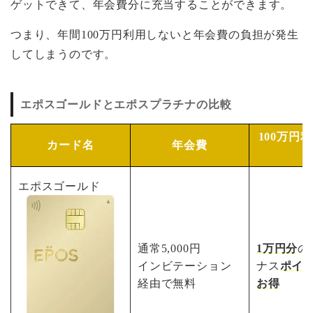
ゲットできて、年会費分に充当することができます。
つまり、年間100万円利用しないと年会費の負担が発生
してしまうのです。
エポスゴールドとエポスプラチナの比較
100万円
カード名
年会費
エポスゴールド
通常5,000円
1万円分
の
インビテーション
ナス
ポイ
経由で無料
お得