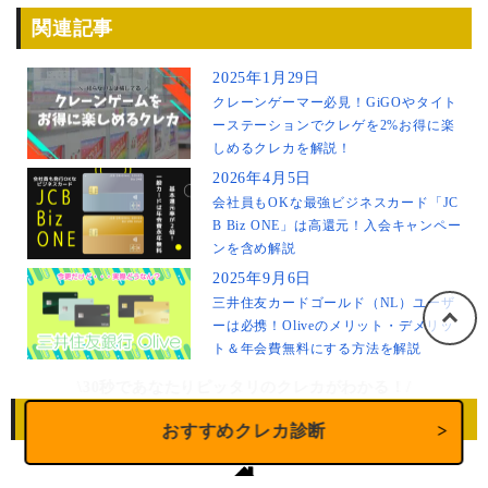
関連記事
2025年1月29日
クレーンゲーマー必見！GiGOやタイト
ーステーションでクレゲを2%お得に楽
しめるクレカを解説！
2026年4月5日
会社員もOKな最強ビジネスカード「JC
B Biz ONE」は高還元！入会キャンペー
ンを含め解説
2025年9月6日
三井住友カードゴールド（NL）ユーザ
ーは必携！Oliveのメリット・デメリッ
ト＆年会費無料にする方法を解説
\30秒であなたりピッタリのクレカがわかる！/
メニュー
おすすめクレカ診断