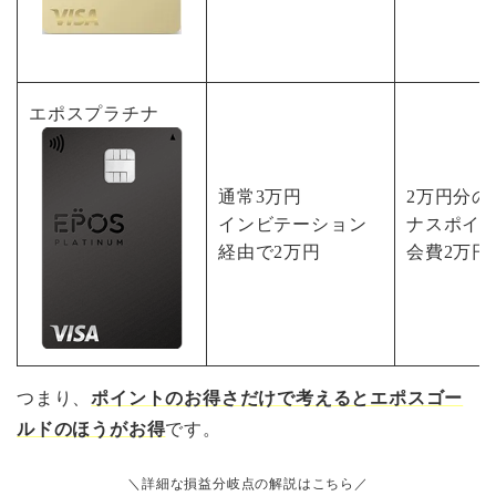
エポスプラチナ
通常3万円
2万円分の
インビテーション
ナスポイン
経由で2万円
会費2万円
つまり、
ポイントのお得さだけで考えるとエポスゴー
ルドのほうがお得
です。
＼詳細な損益分岐点の解説はこちら／