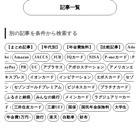
記事一覧
別の記事を条件から検索する
【まとめ記事】
【年代別】
【年会費無料】
【比較記事】
Ado
be
Amazon
JACCS
JCB
JQカード
NISA
P-oneカード
P
ayPay
PR
UC
アブラサス
アポロステーション
アメリカンエ
キスプレス
イオンカード
インビテーション
エポスカード
セゾ
ン
セゾンゴールドプレミアム
ビジネスカード
プラチナカード
ふるさと納税
みんなの銀行
メインカード
ラグジュアリーカー
ド
三井住友カード
三菱UFJ
国保
国民年金保険料
大学生
年会費1万円~
旅行
楽天
自動車
財布