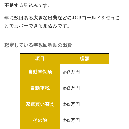
不足
する見込みです。
年に数回ある
大きな出費などにJCBゴールド
を使うこ
とでカバーできる見込みです。
想定している年数回程度の出費
項目
総額
自動車保険
約3万円
自動車税
約3万円
家電買い替え
約5万円
その他
約5万円